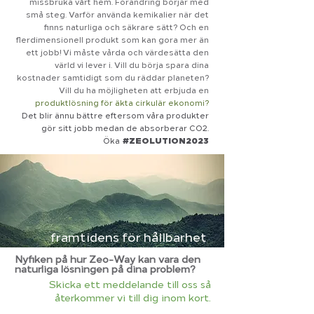
missbruka vårt hem. Förändring börjar med
små steg. Varför använda kemikalier när det
finns naturliga och säkrare sätt? Och en
flerdimensionell produkt som kan gora mer än
ett jobb! Vi måste vårda och värdesätta den
värld vi lever i. Vill du börja spara dina
kostnader samtidigt som du räddar planeten?
Vill du ha möjligheten att
erbjuda en
produktlösning för äkta cirkulär ekonomi?
Det blir ännu bättre eftersom våra produkter
gör sitt jobb medan de absorberar CO2.
#ZEOLUTION2023
Öka
framtidens för hållbarhet
Nyfiken på hur Zeo-Way kan vara den
naturliga lösningen på dina problem?
Skicka ett meddelande till oss så
återkommer vi till dig inom kort.