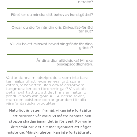
nitrater?
Försöker du minska ditt behov av konstgödsel?
Oroar du dig för när din gris Zinksulfat-förråd
tar slut?
Vill du ha ett minskat bevattningsflöde för dina
grödor?
Är dina djur alltid sjuka? Minska
boskapsdödligheten.
Vad är denna mirakelprodukt som inte bara
kan hjälpa till att regenerera jord, spara
vatten, rena vatten utan också absorbera
tungmetaller och föroreningar? Vi vet att
det är svårt att tro att det finns en naturlig
produkt som kan göra ALLA dessa saker,
men den existerar och är grunden för alla
våra fantastiska produkter!
Naturligt är vägen framåt, vi kan inte fortsätta
att förorena vår värld. Vi måste bromsa och
stoppa skadan innan det är för sent. För varje
år framåt blir det allt mer självklart att något
måste ge. Mänskligheten kan inte fortsätta att