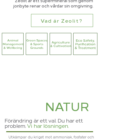
Zeolit är ett supermineral som genom
jonbyte renar och vårdar sin omgivning.
Vad är Zeolit?
NATUR
EN GÅV FRÅN
FÖR
Förändring är ett val. Du har ett
problem.
Vi har lösningen.
Utkämpar du kriget mot ammoniak, fosfater och