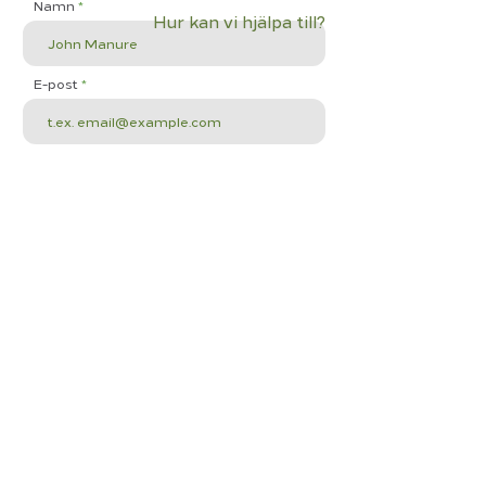
Namn
Hur kan vi hjälpa till?
E-post
Ämne
Ditt meddelande
Skicka